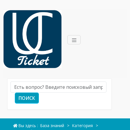
ПОИСК
Вы здесь :
База знаний
>
Категория
>